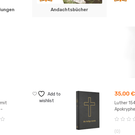
lungen
Andachtsbücher
35,00
€
Add to
wishlist
 mit
Luther 15
 –
Apokryphe
gabe
Standard
0
V
(0)