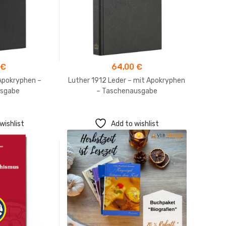
0
€
64,00
€
Apokryphen –
Luther 1912 Leder – mit Apokryphen
Di
sgabe
– Taschenausgabe
wishlist
Add to wishlist