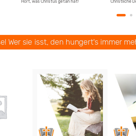
Hört, was Christus getan hat!
Christliche 
se! Wer sie isst, den hungert's immer me