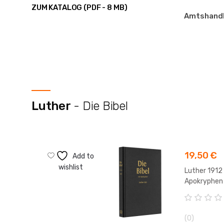
ZUM KATALOG (PDF - 8 MB)
Amtshand
Luther
- Die Bibel
19,50
€
Add to
wishlist
Luther 1912
Apokryphen
Taschenaus
0
V
(0)