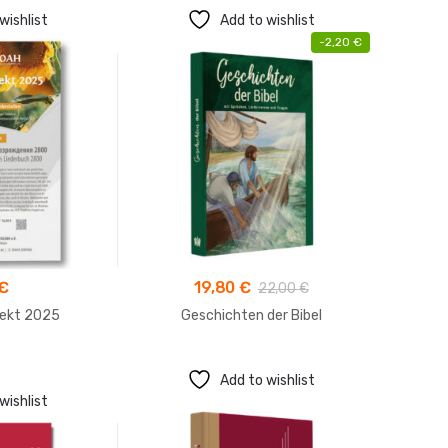
wishlist
Add to wishlist
-
2,20
€
€
19,80
€
22,00
€
Luth
ekt 2025
Geschichten der Bibel
Add to wishlist
wishlist