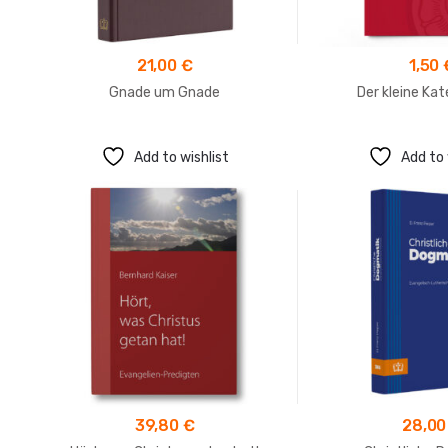
21,00
€
1,50
Gnade um Gnade
Der kleine Ka
Add to wishlist
Add to 
39,80
€
28,0