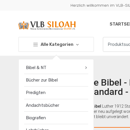
Zur
Zum
Herzlich willkommen im VLB-S
Navigation
Inhalt
springen
springen
STARTSE
Suchen
Alle Kategorien
nach:
Bibel & NT
Die Bibel 
Bücher zur Bibel
Standard 
Predigten
Andachtsbücher
Die
Bibel
Luther 1912 Sta
wieder neu aufgelegt wo
Inhalt bleibt unverändert.
Biografien