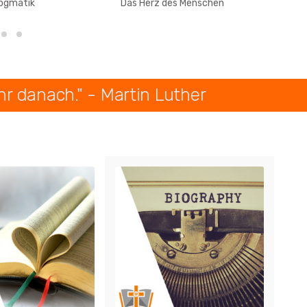
Dogmatik
Das Herz des Menschen
hr danach." - Martin Luther