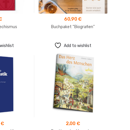
€
60,90
€
D
techismus
Buchpaket “Biografien”
wishlist
Add to wishlist
0
€
2,00
€
Für