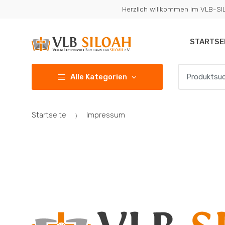
Zur
Zum
Herzlich willkommen im VLB-S
Navigation
Inhalt
springen
springen
STARTSE
Suchen
Alle Kategorien
nach:
Startseite
Impressum