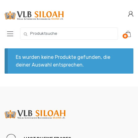
Zur
Zum
Navigation
Inhalt
springen
springen
Suchen
0
nach:
Es wurden keine Produkte gefunden, die
deiner Auswahl entsprechen.