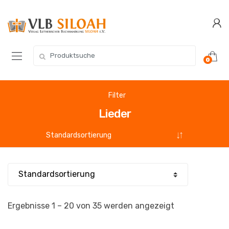
Zur
Zum
Navigation
Inhalt
springen
springen
Suchen
0
nach:
Filter
Lieder
Ergebnisse 1 – 20 von 35 werden angezeigt