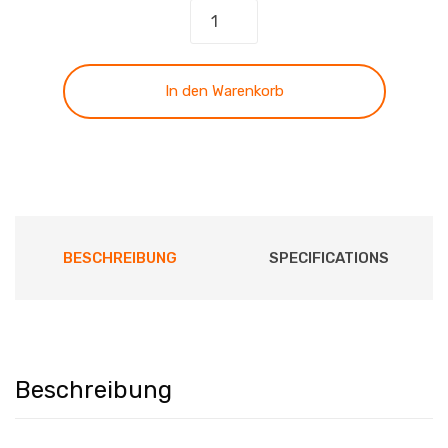
Lasst
zu
mir
die
In den Warenkorb
Kindlein
Menge
BESCHREIBUNG
SPECIFICATIONS
Beschreibung