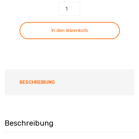
Lieben
und
Helfen
-
In den Warenkorb
Eheseminar
Menge
BESCHREIBUNG
Beschreibung