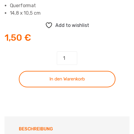
Querformat
14,8 x 10,5 cm
Add to wishlist
1,50
€
Faltkarte
-
Hochzeit
(NEU)
In den Warenkorb
Menge
BESCHREIBUNG