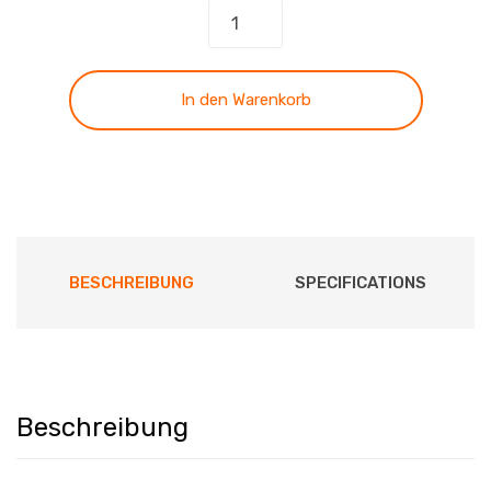
Dir
zu
danken,
dich
In den Warenkorb
zu
loben
Menge
BESCHREIBUNG
SPECIFICATIONS
Beschreibung