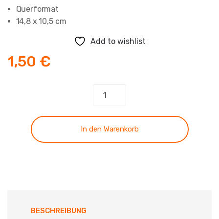
Querformat
14,8 x 10,5 cm
Add to wishlist
1,50
€
Faltkarte
-
Hochzeit
(NEU)
In den Warenkorb
Menge
BESCHREIBUNG