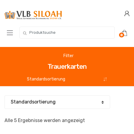
Zur
Zum
Navigation
Inhalt
springen
springen
Suchen
0
nach:
Filter
Trauerkarten
Alle 5 Ergebnisse werden angezeigt