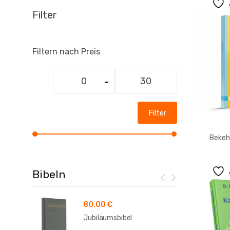
Filter
Filtern nach Preis
Min.
Max.
Preis
Preis
Filter
Bekeh
Bibeln
80,00
€
Jubiläumsbibel