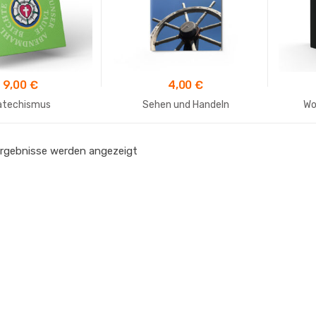
64,00
€
79,00
€
Luther 1912 Leder – mit
Traubibel – Luther 1912 –
Apokryphen –
Lederausgabe
Taschenausgabe
9,00
€
4,00
€
19,50
€
atechismus
Sehen und Handeln
Wo
Luther 1912 mit Apokryphen
– Taschenausgabe
 Ergebnisse werden angezeigt
17,50
€
Luther 1912 ohne
Apokryphen –
Taschenausgabe