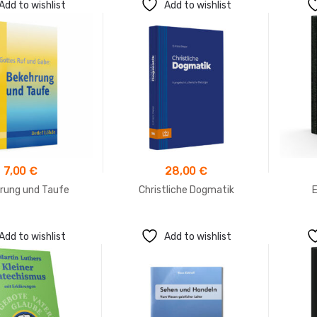
Add to wishlist
Add to wishlist
7,00
€
28,00
€
rung und Taufe
Christliche Dogmatik
Add to wishlist
Add to wishlist
79,00
€
8,00
€
10,00
€
Luther 1912 – Leder –
Missionsbibel
Standardausgabe