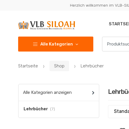
Zur
Zum
Herzlich willkommen im VLB-S
Navigation
Inhalt
springen
springen
STARTSE
Suchen
Alle Kategorien
nach:
Startseite
Shop
Lehrbücher
Lehrbü
Alle Kategorien anzeigen
Lehrbücher
(7)