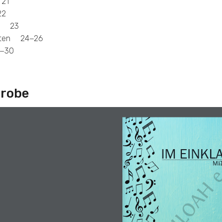
21
22
nk 23
hten 24−26
−30
probe