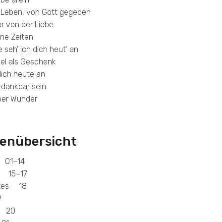
s Leben, von Gott gegeben
er von der Liebe
öne Zeiten
e seh’ ich dich heut’ an
l als Geschenk
dich heute an
 dankbar sein
ber Wunder
enübersicht
 01−14
n 15−17
ttes 18
9
g 20