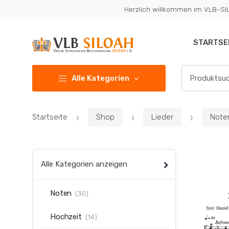
Zur
Zum
Herzlich willkommen im VLB-S
Navigation
Inhalt
springen
springen
STARTSE
Suchen
Alle Kategorien
nach:
Startseite
Shop
Lieder
Note
Alle Kategorien anzeigen
Noten
(30)
Hochzeit
(14)