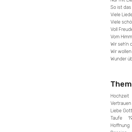
So ist da
Viele Lied
Viele sch
Voll Freud
Vom Himme
Wir seh’n 
Wir wollen
Wunder ü
Them
Hochzeit
Vertraue
Liebe Go
Taufe 1
Hoffnun