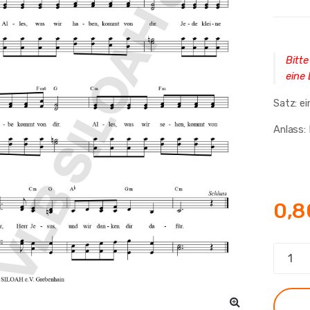
Bitte
eine
Satz: e
Anlass:
0,
Alles,
was
wir
haben,