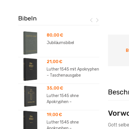
Bibeln
80,00
€
Jubiläumsbibel
B
21,00
€
Luther 1545 mit Apokryphen
– Taschenausgabe
35,00
€
Besch
Luther 1545 ohne
Apokryphen –
Standardausgabe
Vorwo
19,00
€
Luther 1545 ohne
Gott selbe
Apokryphen –