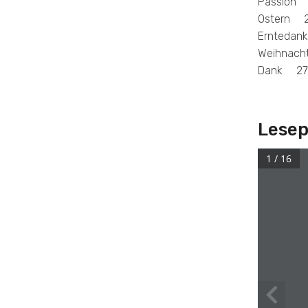
Passion 
Ostern 
Ernteda
Weihnac
Dank 27
Lese
1 / 16