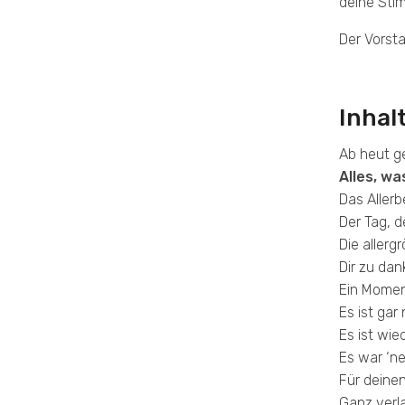
deine Stim
Der Vorsta
Inhal
Ab heut g
Alles, wa
Das Aller
Der Tag, d
Die allerg
Dir zu dan
Ein Momen
Es ist gar
Es ist wie
Es war ‘n
Für deine
Ganz verla