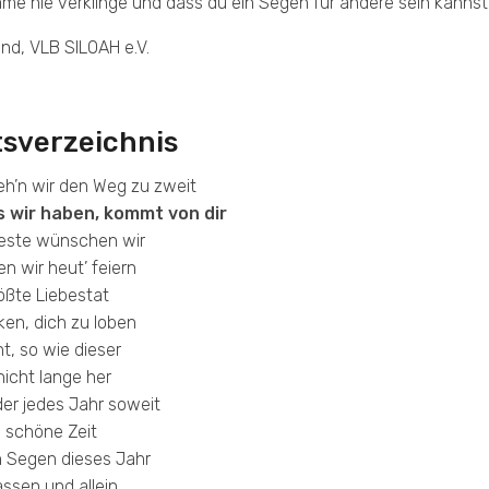
me nie verklinge und dass du ein Segen für andere sein kannst
nd, VLB SILOAH e.V.
tsverzeichnis
eh’n wir den Weg zu zweit
s wir haben, kommt von dir
beste wünschen wir
en wir heut’ feiern
rößte Liebestat
ken, dich zu loben
t, so wie dieser
 nicht lange her
der jedes Jahr soweit
e schöne Zeit
n Segen dieses Jahr
ssen und allein