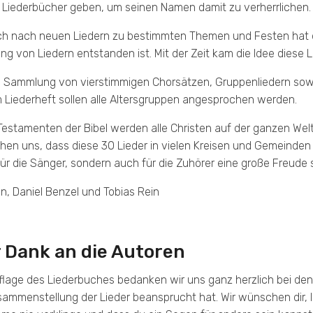
Liederbücher geben, um seinen Namen damit zu verherrlichen.
Taschenausgabe
h nach neuen Liedern zu bestimmten Themen und Festen hat da
 von Liedern entstanden ist. Mit der Zeit kam die Idee diese L
ne Sammlung von vierstimmigen Chorsätzen, Gruppenliedern sowi
m Liederheft sollen alle Altersgruppen angesprochen werden.
Testamenten der Bibel werden alle Christen auf der ganzen Welt
hen uns, dass diese 30 Lieder in vielen Kreisen und Gemeinden 
für die Sänger, sondern auch für die Zuhörer eine große Freude s
n, Daniel Benzel und Tobias Rein
 Dank an die Autoren
flage des Liederbuches bedanken wir uns ganz herzlich bei den B
sammenstellung der Lieder beansprucht hat. Wir wünschen dir, 