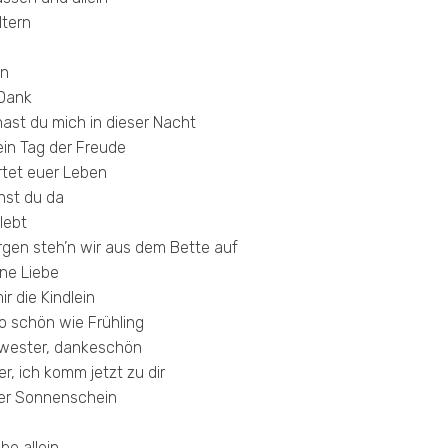
ltern
rn
 Dank
hast du mich in dieser Nacht
ein Tag der Freude
rtet euer Leben
hst du da
lebt
gen steh’n wir aus dem Bette auf
ine Liebe
ir die Kindlein
so schön wie Frühling
wester, dankeschön
er, ich komm jetzt zu dir
er Sonnenschein
be allein