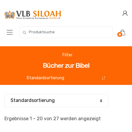
Zur
Zum
Navigation
Inhalt
springen
springen
Suchen
0
nach:
Filter
Bücher zur Bibel
Ergebnisse 1 – 20 von 27 werden angezeigt