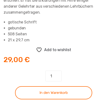
erschien. Er hat die Erklärungen mit Hilfe einiger
anderer Gelehrter aus verschiedenen Lehrbüchern
zusammengetragen.
gotische Schrift
gebunden
508 Seiten
21 x 29,7 cm
Add to wishlist
29,00
€
Synopsis
AT
-
Band
In den Warenkorb
3
Menge