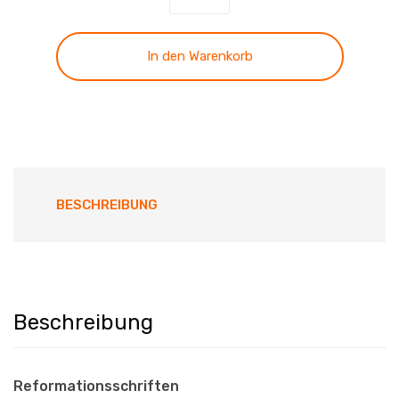
-
Band
16
In den Warenkorb
Menge
BESCHREIBUNG
Beschreibung
Reformationsschriften