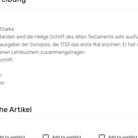
 Starke
Bänden wird die Heilige Schrift des Alten Testaments sehr ausfüh
rausgeber der Synopsis, die 1733 das erste Mal erschien. Er hat 
denen Lehrbüchern zusammengetragen.
chrift
n
cm
he Artikel
d to wishlist
Add to wishlist
Add to wishlist