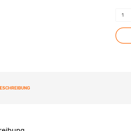
Synops
AT
-
Band
8
Menge
ESCHREIBUNG
reibung