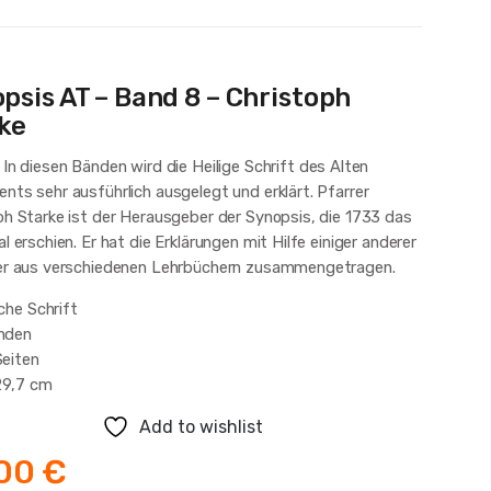
psis AT – Band 8 – Christoph
ke
. In diesen Bänden wird die Heilige Schrift des Alten
nts sehr ausführlich ausgelegt und erklärt. Pfarrer
ph Starke ist der Herausgeber der Synopsis, die 1733 das
l erschien. Er hat die Erklärungen mit Hilfe einiger anderer
er aus verschiedenen Lehrbüchern zusammengetragen.
che Schrift
nden
eiten
29,7 cm
Add to wishlist
,00
€