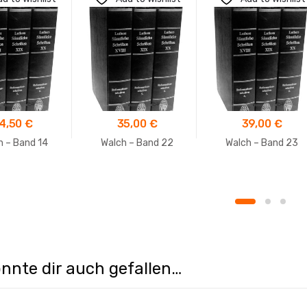
4,50
€
35,00
€
39,00
€
h – Band 14
Walch – Band 22
Walch – Band 23
nnte dir auch gefallen…