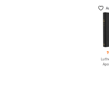
Ad
1
Luth
Apo
Tasc