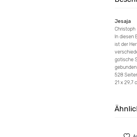
Jesaja
Christoph
In diesen 
ist der He
verschie
gotische S
gebunden
528 Seite
21 x 29,7 
Ähnlic
Ad