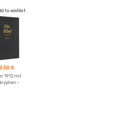
d to wishlist
9,50
€
er 1912 mit
kryphen –
henausgabe