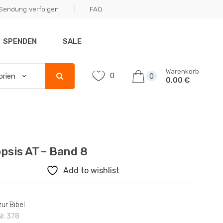
Sendung verfolgen
FAQ
SPENDEN
SALE
Warenkorb
0
0
0,00 €
psis AT – Band 8
Add to wishlist
ur Bibel
Nr.
378