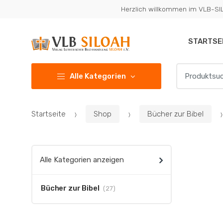
Zur
Zum
Herzlich willkommen im VLB-S
Navigation
Inhalt
springen
springen
STARTSE
Suchen
Alle Kategorien
nach:
Startseite
Shop
Bücher zur Bibel
Alle Kategorien anzeigen
Bücher zur Bibel
(27)