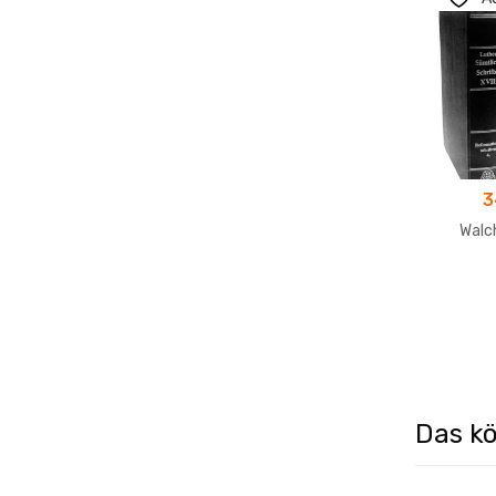
3
Walc
Das kö