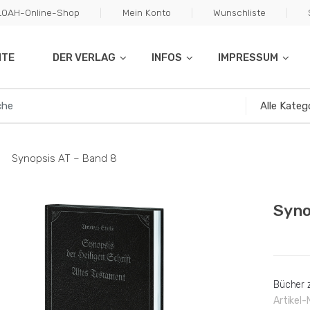
ILOAH-Online-Shop
Mein Konto
Wunschliste
ITE
DER VERLAG
INFOS
IMPRESSUM
Synopsis AT – Band 8
Syno
Bücher z
Artikel-