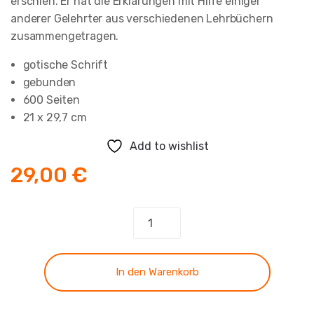
erschien. Er hat die Erklärungen mit Hilfe einiger
anderer Gelehrter aus verschiedenen Lehrbüchern
zusammengetragen.
gotische Schrift
gebunden
600 Seiten
21 x 29,7 cm
Add to wishlist
29,00
€
Synopsis
NT
-
Band
In den Warenkorb
2
Menge