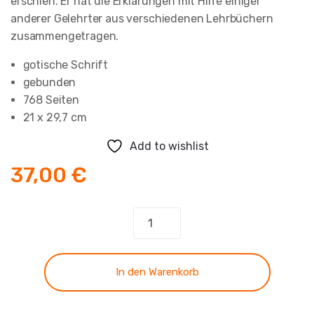
erschien. Er hat die Erklärungen mit Hilfe einiger
anderer Gelehrter aus verschiedenen Lehrbüchern
zusammengetragen.
gotische Schrift
gebunden
768 Seiten
21 x 29,7 cm
Add to wishlist
37,00
€
Synopsis
NT
-
Band
In den Warenkorb
6
Menge