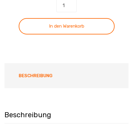
Walch
-
Band
23
In den Warenkorb
Menge
BESCHREIBUNG
Beschreibung