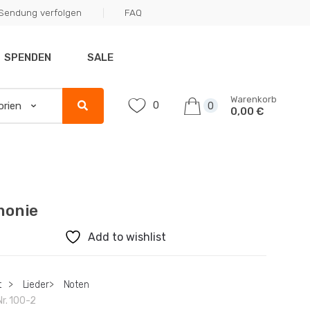
Sendung verfolgen
FAQ
SPENDEN
SALE
Warenkorb
0
0
0,00 €
monie
Add to wishlist
t
>
Lieder
>
Noten
Nr.
100-2