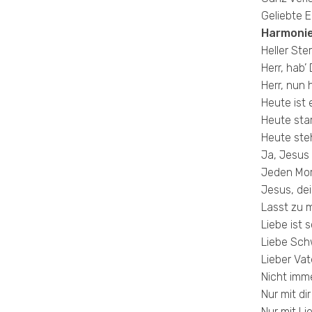
Geliebte E
Harmoni
Heller Ste
Herr, hab’
Herr, nun 
Heute ist 
Heute sta
Heute ste
Ja, Jesus 
Jeden Mor
Jesus, de
Lasst zu m
Liebe ist 
Liebe Sch
Lieber Vat
Nicht imm
Nur mit dir
Nur mit Lie