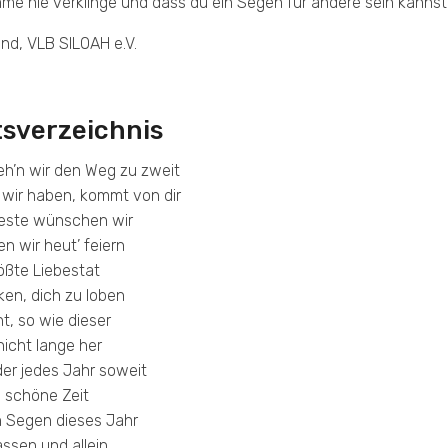
me nie verklinge und dass du ein Segen für andere sein kannst
nd, VLB SILOAH e.V.
tsverzeichnis
eh’n wir den Weg zu zweit
 wir haben, kommt von dir
beste wünschen wir
en wir heut’ feiern
rößte Liebestat
ken, dich zu loben
t, so wie dieser
 nicht lange her
der jedes Jahr soweit
e schöne Zeit
n Segen dieses Jahr
ssen und allein