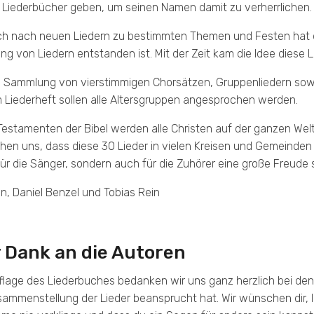
Liederbücher geben, um seinen Namen damit zu verherrlichen.
Taschenausgabe
h nach neuen Liedern zu bestimmten Themen und Festen hat da
 von Liedern entstanden ist. Mit der Zeit kam die Idee diese L
ne Sammlung von vierstimmigen Chorsätzen, Gruppenliedern sowi
m Liederheft sollen alle Altersgruppen angesprochen werden.
Testamenten der Bibel werden alle Christen auf der ganzen Welt
hen uns, dass diese 30 Lieder in vielen Kreisen und Gemeinden 
für die Sänger, sondern auch für die Zuhörer eine große Freude s
n, Daniel Benzel und Tobias Rein
 Dank an die Autoren
flage des Liederbuches bedanken wir uns ganz herzlich bei den B
sammenstellung der Lieder beansprucht hat. Wir wünschen dir, 