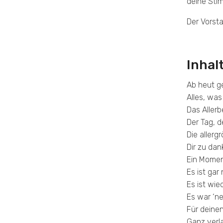
deine Stim
Der Vorsta
Inhal
Ab heut g
Alles, was
Das Aller
Der Tag, d
Die allerg
Dir zu dan
Ein Momen
Es ist gar
Es ist wie
Es war ‘n
Für deine
Ganz verla