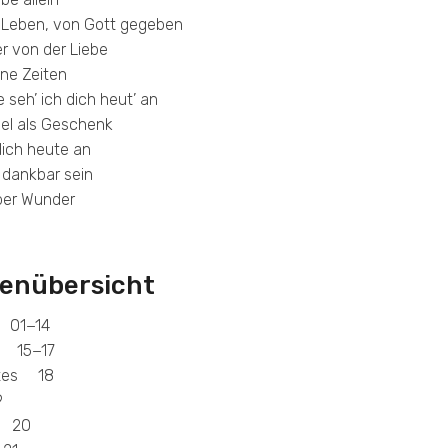
s Leben, von Gott gegeben
er von der Liebe
öne Zeiten
e seh’ ich dich heut’ an
l als Geschenk
dich heute an
 dankbar sein
ber Wunder
enübersicht
 01−14
n 15−17
ttes 18
9
g 20