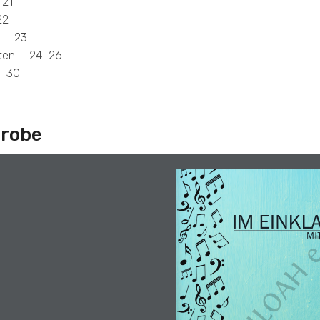
21
22
nk 23
hten 24−26
−30
probe