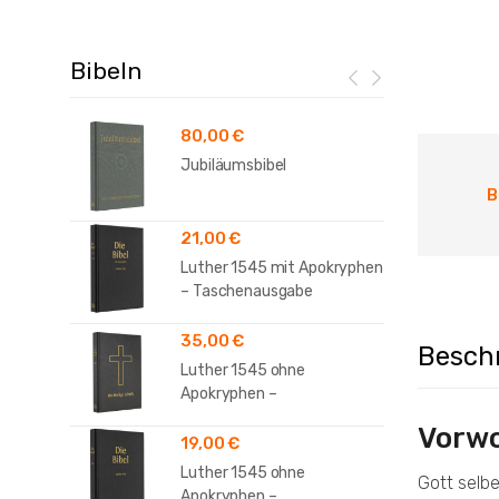
Bibeln
80,00
€
Jubiläumsbibel
B
21,00
€
Luther 1545 mit Apokryphen
– Taschenausgabe
35,00
€
Besch
Luther 1545 ohne
Apokryphen –
Standardausgabe
Vorwo
19,00
€
Luther 1545 ohne
Gott selbe
Apokryphen –