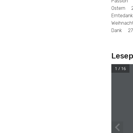
Passion 
Ostern 
Ernteda
Weihnac
Dank 27
Lese
1 / 16