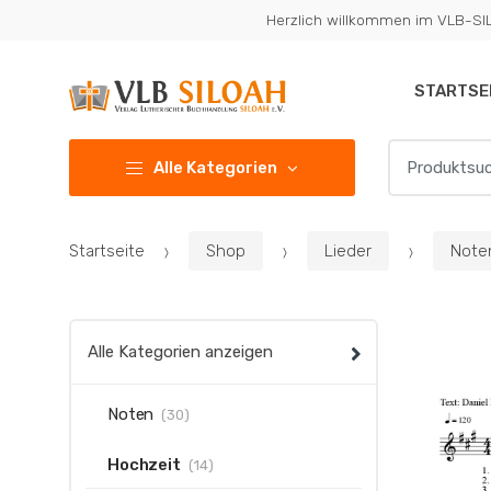
Zur
Zum
Herzlich willkommen im VLB-S
Navigation
Inhalt
springen
springen
STARTSE
Suchen
Alle Kategorien
nach:
Startseite
Shop
Lieder
Note
Alle Kategorien anzeigen
Noten
(30)
Hochzeit
(14)