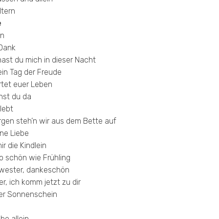
ltern
e
rn
 Dank
hast du mich in dieser Nacht
ein Tag der Freude
rtet euer Leben
hst du da
lebt
gen steh’n wir aus dem Bette auf
ine Liebe
ir die Kindlein
so schön wie Frühling
wester, dankeschön
er, ich komm jetzt zu dir
er Sonnenschein
be allein