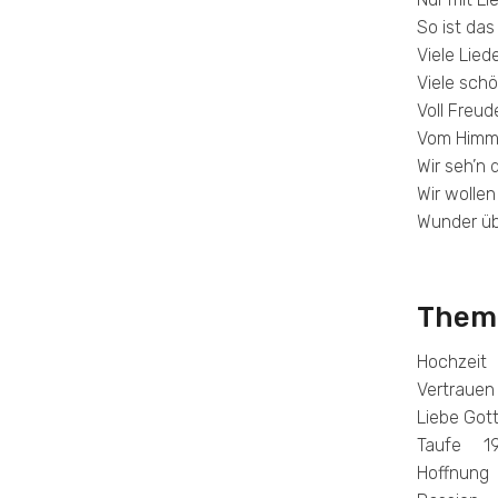
So ist da
Viele Lied
Viele sch
Voll Freud
Vom Himme
Wir seh’n 
Wir wollen
Wunder ü
Them
Hochzeit
Vertraue
Liebe Go
Taufe 1
Hoffnun