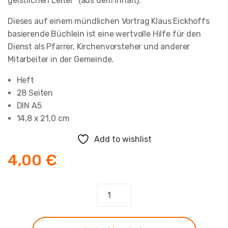
geistlichen Leiter” (aus dem Inhalt).
Dieses auf einem mündlichen Vortrag Klaus Eickhoffs
basierende Büchlein ist eine wertvolle Hilfe für den
Dienst als Pfarrer, Kirchenvorsteher und anderer
Mitarbeiter in der Gemeinde.
Heft
28 Seiten
DIN A5
14,8 x 21,0 cm
Add to wishlist
4,00
€
Sehen
und
Handeln
Menge