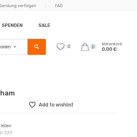
Sendung verfolgen
FAQ
SPENDEN
SALE
Warenkorb
0
0
0,00 €
aham
Add to wishlist
 leben
Nr.
329