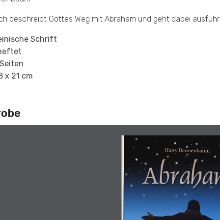
h beschreibt Gottes Weg mit Abraham und geht dabei ausführlic
einische Schrift
heftet
Seiten
8 x 21 cm
robe