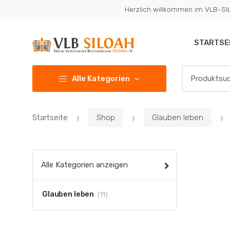
Zur
Zum
Herzlich willkommen im VLB-S
Navigation
Inhalt
springen
springen
STARTSE
Suchen
Alle Kategorien
nach:
Startseite
Shop
Glauben leben
Alle Kategorien anzeigen
Glauben leben
(11)