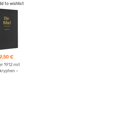
d to wishlist
9,50
€
er 1912 mit
kryphen –
henausgabe