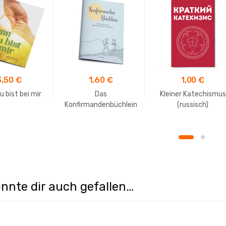
3,50
€
1,60
€
1,00
€
 bist bei mir
Das
Kleiner Katechismus
Konfirmandenbüchlein
(russisch)
nnte dir auch gefallen…