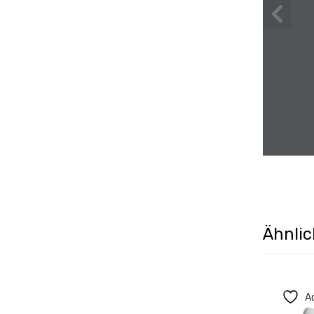
Ähnlic
Ad