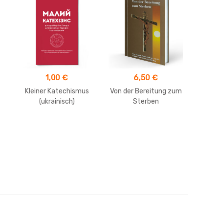
1,00
€
6,50
€
Kleiner Katechismus
Von der Bereitung zum
Von 
(ukrainisch)
Sterben
Auf