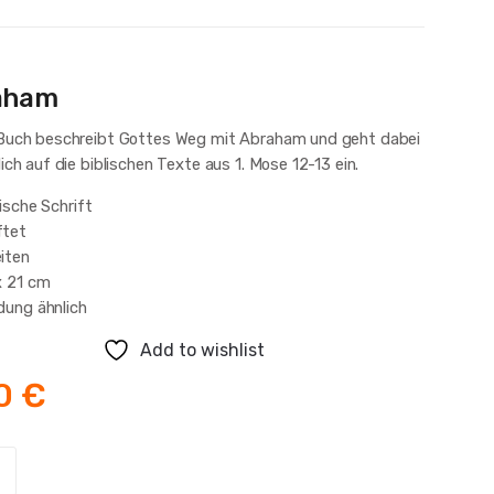
aham
Buch beschreibt Gottes Weg mit Abraham und geht dabei
ich auf die biblischen Texte aus 1. Mose 12-13 ein.
nische Schrift
ftet
iten
x 21 cm
dung ähnlich
Add to wishlist
00
€
am