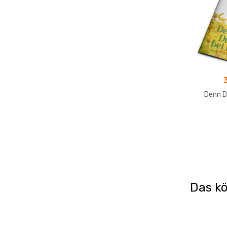
Denn Du
Das kö