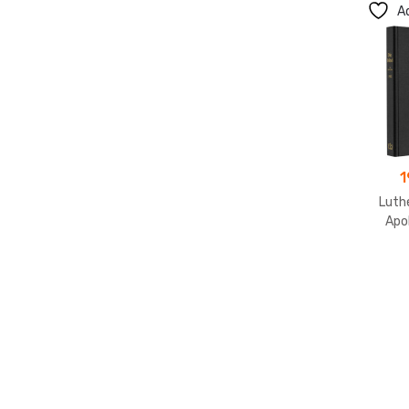
Ad
1
Luth
Apo
Tasc