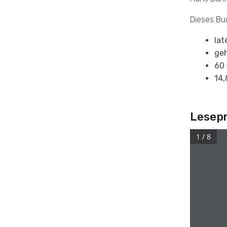
Dieses Buc
lat
ge
60 
14,
Lesep
1 / 8