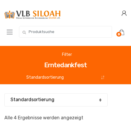
Zur
Zum
Navigation
Inhalt
springen
springen
Suchen
0
nach:
Filter
Erntedankfest
Alle 4 Ergebnisse werden angezeigt