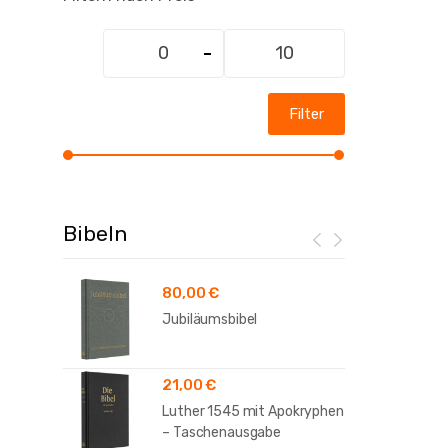
Min.
Max.
Preis
Preis
Filter
Bibeln
80,00
€
Jubiläumsbibel
21,00
€
Luther 1545 mit Apokryphen
– Taschenausgabe