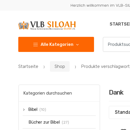
Zur
Zum
Herzlich willkommen im VLB-S
Navigation
Inhalt
springen
springen
STARTSE
Suchen
Alle Kategorien
nach:
Startseite
Shop
Produkte verschlagwort
Dank
Kategorien durchsuchen
Bibel
(10)
Bücher zur Bibel
(27)