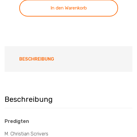
(Band
In den Warenkorb
1-
3)
Menge
BESCHREIBUNG
Beschreibung
Predigten
M. Christian Scrivers