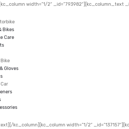
[kc_column width=”1/2″ _id=”793982″][kc_column_text _
torbike
& Bikes
ke Care
ts
 Bike
& Gloves
ts
 Car
heners
s
essories
ext][/kc_column][kc_column width=”1/2″ _id=”137157″][