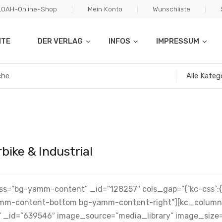
ILOAH-Online-Shop
Mein Konto
Wunschliste
ITE
DER VERLAG
INFOS
IMPRESSUM
bike & Industrial
ass=”bg-yamm-content” _id=”128257″ cols_gap=”{`kc-css`:
mm-content-bottom bg-yamm-content-right”][kc_column 
” _id=”639546″ image_source=”media_library” image_size