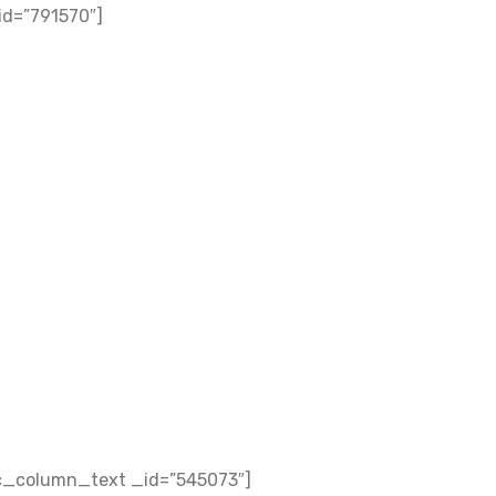
id=”791570″]
kc_column_text _id=”545073″]