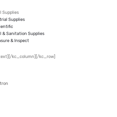
l Supplies
trial Supplies
entific
al & Sanitation Supplies
asure & Inspect
ext][/kc_column][/kc_row]
tion
tron