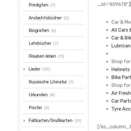
_id=”409678″]
Predigten
(7)
Andachtsbücher
(0)
Car & Mo
All Cars 
Biografien
(6)
Car & Bi
Lehrbücher
(7)
Lubrican
Glauben leben
(11)
Shop for
Lieder
Helmets 
(35)
Bike Par
Russische Literatur
(1)
Shop for
Air Fres
Urkunden
(4)
Car Part
Poster
(0)
Tyre Acc
Faltkarten/Grußkarten
(31)
[/kc_column_t