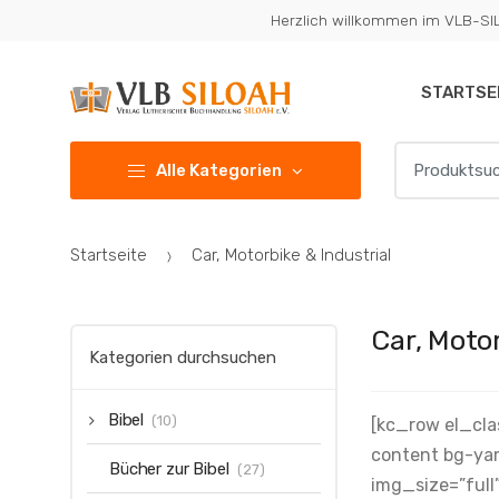
Zur
Zum
Herzlich willkommen im VLB-S
Navigation
Inhalt
springen
springen
STARTSE
Suchen
Alle Kategorien
nach:
Startseite
Car, Motorbike & Industrial
Car, Motor
Kategorien durchsuchen
Bibel
(10)
[kc_row el_cl
content bg-ya
Bücher zur Bibel
(27)
img_size=”full