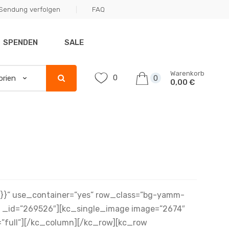
Sendung verfolgen
FAQ
SPENDEN
SALE
Warenkorb
0
0
0,00 €
{}}” use_container=”yes” row_class=”bg-yamm-
_id=”269526″][kc_single_image image=”2674″
=”full”][/kc_column][/kc_row][kc_row