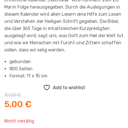
Mal in Folge herausgegeben. Durch die Auslegungen in
diesem Kalender wird allen Lesern eine Hilfe zum Lesen
und Verstehen der Heiligen Schrift gegeben. Die Bibel,
die über 365 Tage in inhaltsreichen Kurzpredigten
ausgelegt wird, sagt uns, was Gott zum Heil der Welt tut
und wie wir Menschen mit Furcht und Zittern schaffen
sollen, dass wir selig werden.
gebunden
800 Seiten
Format: 11 x 15 cm
Add to wishlist
10,00
€
Ursprünglicher
Aktueller
5,00
€
Preis
Preis
Nicht vorrätig