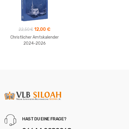
Ursprünglicher
Aktueller
12,00
€
22,50
€
Preis
Preis
Christlicher Amtskalender
war:
ist:
2024-2026
22,50 €
12,00 €.
HAST DU EINE FRAGE?